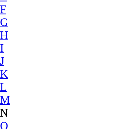
F
G
H
I
J
K
L
M
N
O