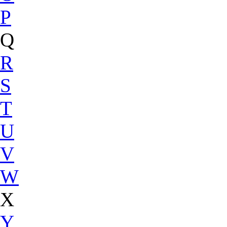
P
Q
R
S
T
U
V
W
X
Y