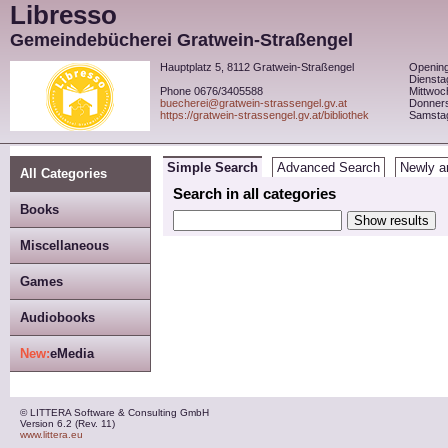
Libresso
Gemeindebücherei Gratwein-Straßengel
Hauptplatz 5, 8112 Gratwein-Straßengel
Opening
Diensta
Phone 0676/3405588
Mittwoc
buecherei@gratwein-strassengel.gv.at
Donner
https://gratwein-strassengel.gv.at/bibliothek
Samsta
Simple Search
Advanced Search
Newly ar
All Categories
Search in all categories
Books
Miscellaneous
Games
Audiobooks
New:
eMedia
© LITTERA Software & Consulting GmbH
Version 6.2 (Rev. 11)
www.littera.eu